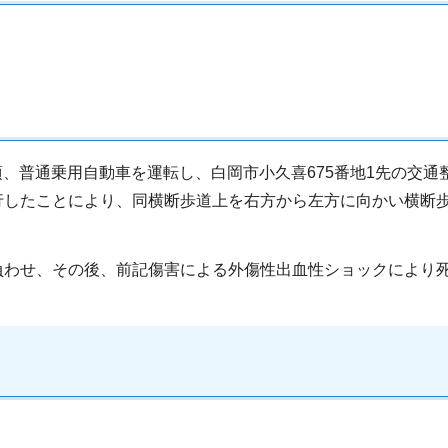
分頃、普通乗用自動車を運転し、白岡市小久喜675番地1先の交
行したことにより、同横断歩道上を右方から左方に向かい横断
負わせ、その後、前記傷害による外傷性出血性ショックにより