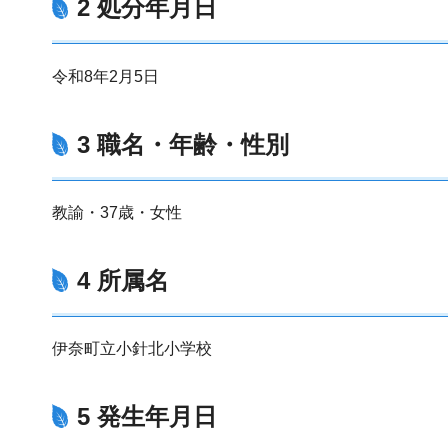
2 処分年月日
令和8年2月5日
3 職名・年齢・性別
教諭・37歳・女性
4 所属名
伊奈町立小針北小学校
5 発生年月日