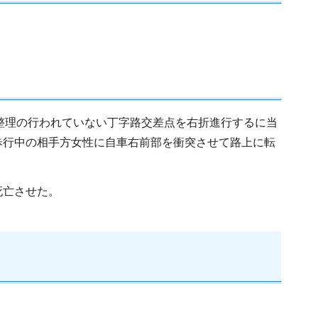
通整理の行われていない丁字路交差点を右折進行するに当
歩行中の相手方女性に自車右前部を衝突させて路上に転
死亡させた。