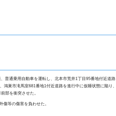
分頃、普通乗用自動車を運転し、北本市荒井1丁目95番地付近
頃、鴻巣市滝馬室681番地1付近道路を進行中に仮睡状態に陥
車前部を衝突させた。
外傷等の傷害を負わせた。