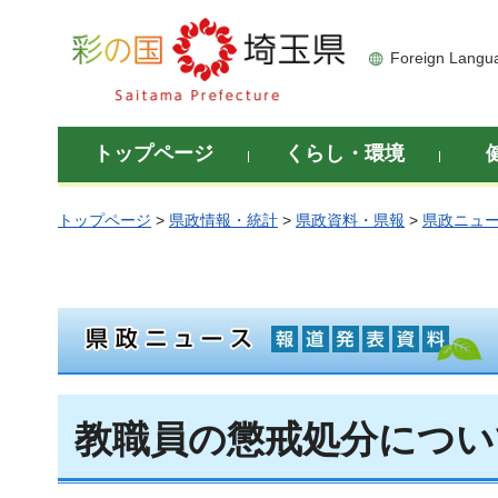
彩の国 埼玉県
Foreign Langu
トップページ
くらし・環境
トップページ
>
県政情報・統計
>
県政資料・県報
>
県政ニュ
教職員の懲戒処分につい