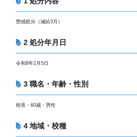
1 処分内容
懲戒処分（減給3月）
2 処分年月日
令和8年2月5日
3 職名・年齢・性別
校長・60歳・男性
4 地域・校種