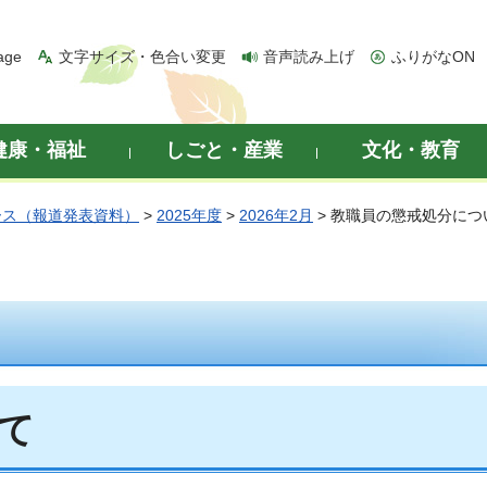
age
文字サイズ・色合い変更
音声読み上げ
ふりがなON
健康・福祉
しごと・産業
文化・教育
ース（報道発表資料）
>
2025年度
>
2026年2月
> 教職員の懲戒処分につ
て