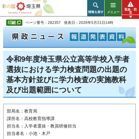
彩の国 埼玉県
緊急・防
情報を探す
メニュー
災
ページ番号：282357
発表日：2026年5月21日14時
令和9年度埼玉県公立高等学校入学者
選抜における学力検査問題の出題の
基本方針並びに学力検査の実施教科
及び出題範囲について
部局名：教育局
課所名：高校教育指導課
担当名：入学者選抜・教員研修担当
担当者名：小池・木戸