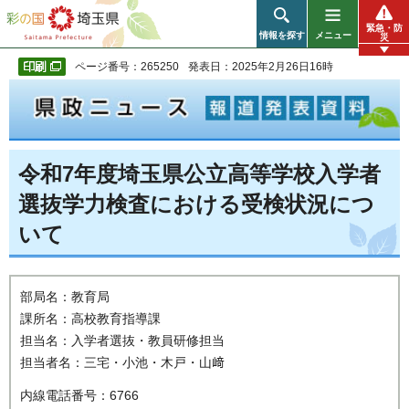
彩の国 埼玉県
緊急・防
情報を探す
メニュー
災
ページ番号：265250
発表日：2025年2月26日16時
令和7年度埼玉県公立高等学校入学者
選抜学力検査における受検状況につ
いて
部局名：教育局
課所名：高校教育指導課
担当名：入学者選抜・教員研修担当
担当者名：三宅・小池・木戸・山﨑
内線電話番号：6766