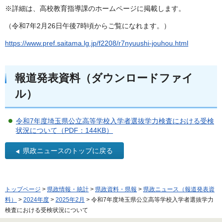
※詳細は、高校教育指導課のホームページに掲載します。
（令和7年2月26日午後7時頃からご覧になれます。）
https://www.pref.saitama.lg.jp/f2208/r7nyuushi-jouhou.html
報道発表資料（ダウンロードファイ
ル）
令和7年度埼玉県公立高等学校入学者選抜学力検査における受検
状況について（PDF：144KB）
県政ニュースのトップに戻る
トップページ
>
県政情報・統計
>
県政資料・県報
>
県政ニュース（報道発表資
料）
>
2024年度
>
2025年2月
> 令和7年度埼玉県公立高等学校入学者選抜学力
検査における受検状況について