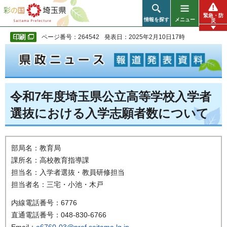
彩の国 埼玉県
緊急・防
情報を探す
メニュー
災
ページ番号：264542
発表日：2025年2月10日17時
令和7年度埼玉県公立高等学校入学者
選抜における入学志願者数について
部局名：教育局
課所名：高校教育指導課
担当名：入学者選抜・教員研修担当
担当者名：三宅・小池・木戸
内線電話番号：6776
直通電話番号：048-830-6766
Email：
a6760-03@pref.saitama.lg.jp