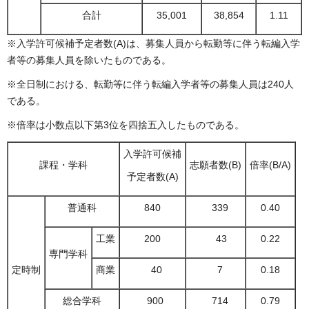
合計
35,001
38,854
1.11
※入学許可候補予定者数(A)は、募集人員から転勤等に伴う転編入学
者等の募集人員を除いたものである。
※全日制における、転勤等に伴う転編入学者等の募集人員は240人
である。
※倍率は小数点以下第3位を四捨五入したものである。
入学許可候補
課程・学科
志願者数(B)
倍率(B/A)
予定者数(A)
普通科
840
339
0.40
工業
200
43
0.22
専門学科
定時制
商業
40
7
0.18
総合学科
900
714
0.79