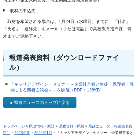
5 取材の申込先
取材を希望される場合は、1月24日（水曜日）までに、「社名」
「氏名」「連絡先」をメール（または電話）で高校教育指導課 青
木までご連絡下さい。
報道発表資料（ダウンロードファイ
ル）
「キャリアデザイン・セミナー～企業経営者と生徒・保護者・教
員による四者面談会～」を開催（PDF：138KB）
県政ニュースのトップに戻る
トップページ
>
県政情報・統計
>
県政資料・県報
>
県政ニュース（報道発表資
料）
>
2023年度
>
2024年1月
> 「キャリアデザイン・セミナー～企業経営者と