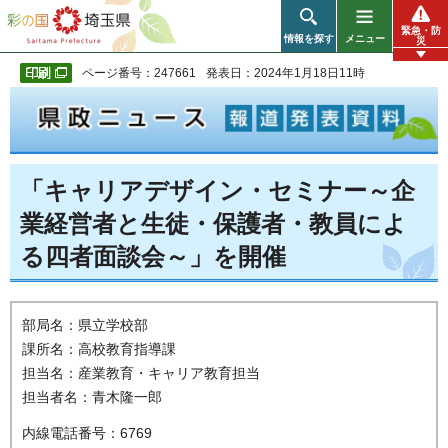
彩の国 埼玉県
緊急・防
情報を探す
メニュー
災
ページ番号：247661
発表日：2024年1月18日11時
「キャリアデザイン・セミナー～企
業経営者と生徒・保護者・教員によ
る四者面談会～」を開催
部局名：県立学校部
課所名：高校教育指導課
担当名：産業教育・キャリア教育担当
担当者名：青木隆一郎
内線電話番号：6769