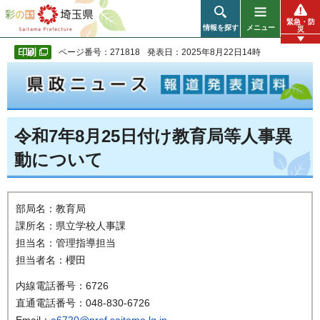
彩の国 埼玉県
緊急・防
情報を探す
メニュー
災
ページ番号：271818
発表日：2025年8月22日14時
令和7年8月25日付け教育局等人事異
動について
部局名：教育局
課所名：県立学校人事課
担当名：管理指導担当
担当者名：櫻田
内線電話番号：6726
直通電話番号：048-830-6726
Email：
a6720@pref.saitama.lg.jp