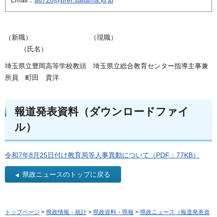
（新職） （現職）
（氏名）
埼玉県立豊岡高等学校教頭 埼玉県立総合教育センター指導主事兼
所員 町田 貴洋
報道発表資料（ダウンロードファイ
ル）
令和7年8月25日付け教育局等人事異動について（PDF：77KB）
県政ニュースのトップに戻る
トップページ
>
県政情報・統計
>
県政資料・県報
>
県政ニュース（報道発表資