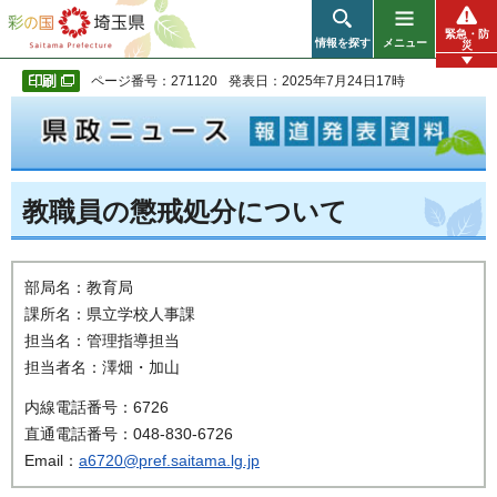
彩の国 埼玉県
緊急・防
情報を探す
メニュー
災
ページ番号：271120
発表日：2025年7月24日17時
教職員の懲戒処分について
部局名：教育局
課所名：県立学校人事課
担当名：管理指導担当
担当者名：澤畑・加山
内線電話番号：6726
直通電話番号：048-830-6726
Email：
a6720@pref.saitama.lg.jp