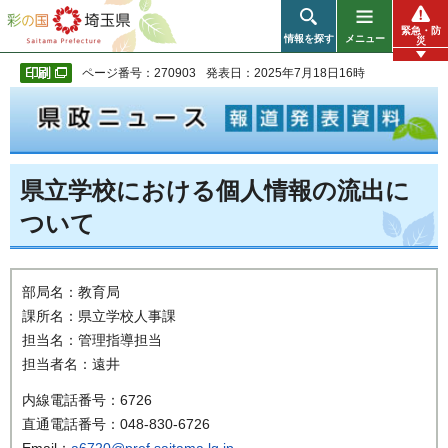
彩の国 埼玉県
緊急・防
情報を探す
メニュー
災
ページ番号：270903
発表日：2025年7月18日16時
県立学校における個人情報の流出に
ついて
部局名：教育局
課所名：県立学校人事課
担当名：管理指導担当
担当者名：遠井
内線電話番号：6726
直通電話番号：048-830-6726
Email：
a6720@pref.saitama.lg.jp