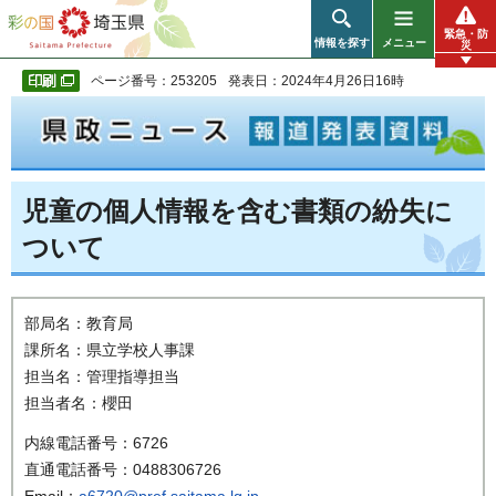
彩の国 埼玉県
緊急・防
情報を探す
メニュー
災
ページ番号：253205
発表日：2024年4月26日16時
児童の個人情報を含む書類の紛失に
ついて
部局名：教育局
課所名：県立学校人事課
担当名：管理指導担当
担当者名：櫻田
内線電話番号：6726
直通電話番号：0488306726
Email：
a6720@pref.saitama.lg.jp