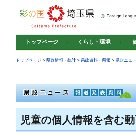
彩の国 埼玉県
Foreign Langu
トップページ
くらし・環境
トップページ
>
県政情報・統計
>
県政資料・県報
>
県政ニュ
児童の個人情報を含む動