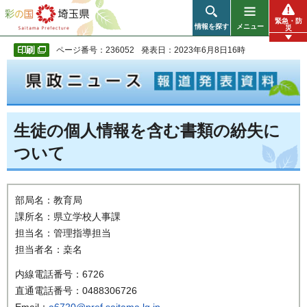
彩の国 埼玉県
緊急・防
情報を探す
メニュー
災
ページ番号：236052
発表日：2023年6月8日16時
生徒の個人情報を含む書類の紛失に
ついて
部局名：教育局
課所名：県立学校人事課
担当名：管理指導担当
担当者名：桒名
内線電話番号：6726
直通電話番号：0488306726
Email：
a6720@pref.saitama.lg.jp