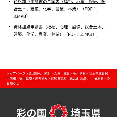
資格加点申請書のご案内（福祉、心理、設備、総
合土木、建築、化学、農業、林業）（PDF：
334KB）
資格加点申請書（福祉、心理、設備、総合土木、
建築、化学、農業、林業）（PDF：154KB）
トップページ
>
県政情報・統計
>
人事・職員
>
採用情報
>
埼玉県職員採
用情報
>
採用試験・選考情報
> 経験者試験（第2回（秋期）） 受験者への
お知らせ
埼玉県職員採用情報