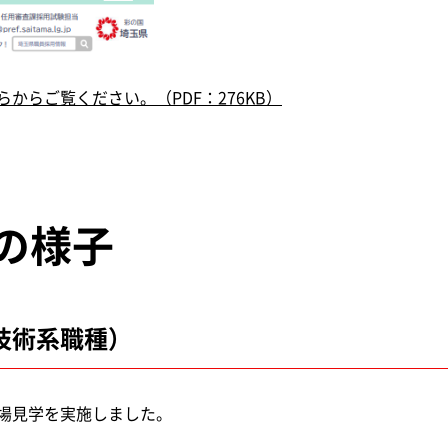
からご覧ください。（PDF：276KB）
の様子
技術系職種）
場見学を実施しました。