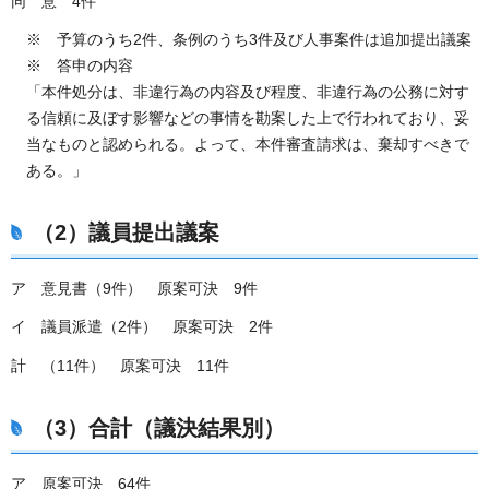
同 意 4件
※ 予算のうち2件、条例のうち3件及び人事案件は追加提出議案
※ 答申の内容
「本件処分は、非違行為の内容及び程度、非違行為の公務に対す
る信頼に及ぼす影響などの事情を勘案した上で行われており、妥
当なものと認められる。よって、本件審査請求は、棄却すべきで
ある。」
（2）議員提出議案
ア 意見書（9件） 原案可決 9件
イ 議員派遣（2件） 原案可決 2件
計 （11件） 原案可決 11件
（3）合計（議決結果別）
ア 原案可決 64件