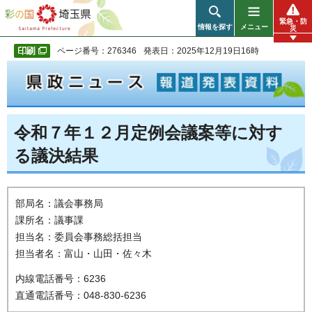
彩の国 埼玉県
緊急・防
情報を探す
メニュー
災
ページ番号：276346
発表日：2025年12月19日16時
令和７年１２月定例会議案等に対す
る議決結果
部局名：議会事務局
課所名：議事課
担当名：委員会事務総括担当
担当者名：富山・山田・佐々木
内線電話番号：6236
直通電話番号：048-830-6236