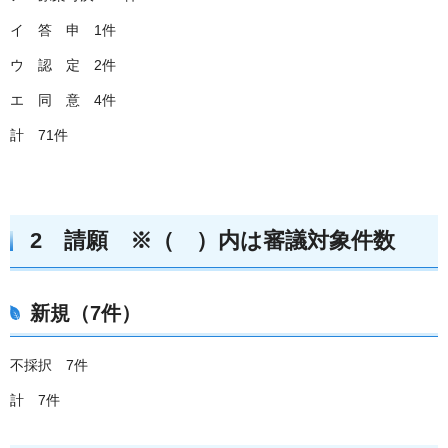
イ 答 申 1件
ウ 認 定 2件
エ 同 意 4件
計 71件
2 請願 ※（ ）内は審議対象件数
新規（7件）
不採択 7件
計 7件