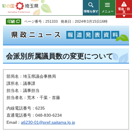
彩の国 埼玉県
緊急・防
情報を探す
メニュー
災
ページ番号：251333
発表日：2024年3月15日16時
会派別所属議員数の変更について
部局名：埼玉県議会事務局
課所名：議事課
担当名：議事担当
担当者名：荒木・千葉・首藤
内線電話番号：6235
直通電話番号：048-830-6234
Email：
a6230-01@pref.saitama.lg.jp