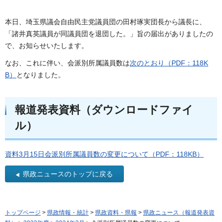
本日、埼玉県議会自由民主党議員団の田村琢実団長から議長に、
「諸井真英議員が同議員団を退団した。」旨の届出がありましたの
で、お知らせいたします。
なお、これに伴い、会派別所属議員数は
次のとおり（PDF：118K
B）
となりました。
報道発表資料（ダウンロードファイ
ル）
資料3月15日会派別所属議員数の変更について（PDF：118KB）
県政ニュースのトップに戻る
トップページ
>
県政情報・統計
>
県政資料・県報
>
県政ニュース（報道発表資