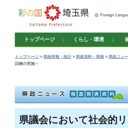
彩の国 埼玉県
Foreign Langu
トップページ
くらし・環境
トップページ
>
県政情報・統計
>
県政資料・県報
>
県政ニュ
訓練の実施～
県議会において社会的リ