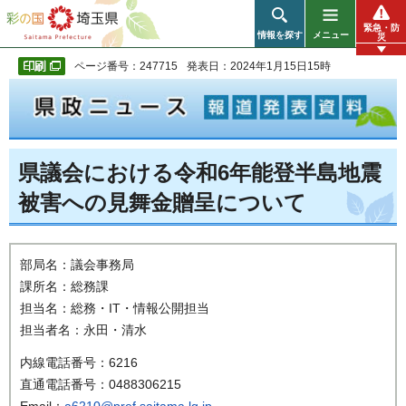
彩の国 埼玉県
緊急・防
情報を探す
メニュー
災
ページ番号：247715
発表日：2024年1月15日15時
県議会における令和6年能登半島地震
被害への見舞金贈呈について
部局名：議会事務局
課所名：総務課
担当名：総務・IT・情報公開担当
担当者名：永田・清水
内線電話番号：6216
直通電話番号：0488306215
Email：
a6210@pref.saitama.lg.jp