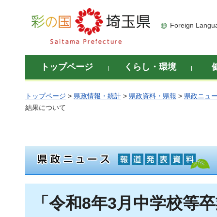
彩の国 埼玉県
Foreign Langu
トップページ
くらし・環境
トップページ
>
県政情報・統計
>
県政資料・県報
>
県政ニュ
結果について
「令和8年3月中学校等卒