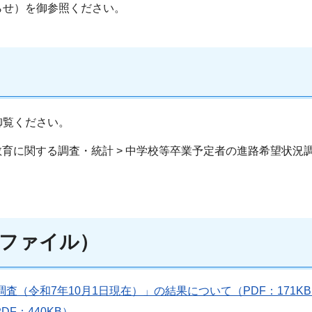
らせ）を御参照ください。
御覧ください。
 >教育に関する調査・統計 > 中学校等卒業予定者の進路希望状況
ファイル）
査（令和7年10月1日現在）」の結果について（PDF：171K
F：440KB）