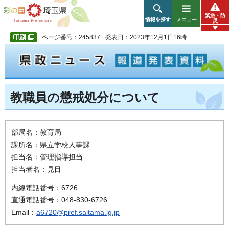
彩の国 埼玉県
緊急・防
情報を探す
メニュー
災
ページ番号：245837
発表日：2023年12月1日16時
教職員の懲戒処分について
部局名：教育局
課所名：県立学校人事課
担当名：管理指導担当
担当者名：見目
内線電話番号：6726
直通電話番号：048-830-6726
Email：
a6720@pref.saitama.lg.jp