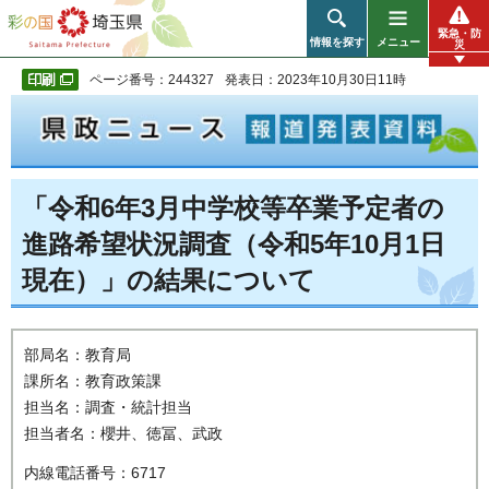
彩の国 埼玉県
緊急・防
情報を探す
メニュー
災
ページ番号：244327
発表日：2023年10月30日11時
「令和6年3月中学校等卒業予定者の
進路希望状況調査（令和5年10月1日
現在）」の結果について
部局名：教育局
課所名：教育政策課
担当名：調査・統計担当
担当者名：櫻井、徳冨、武政
内線電話番号：6717