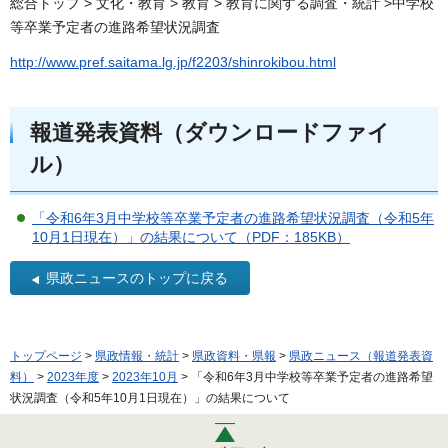
総合トップ > 文化・教育 > 教育 > 教育に関する調査・統計 >中学校
等卒業予定者の進路希望状況調査
http://www.pref.saitama.lg.jp/f2203/shinrokibou.html
報道発表資料（ダウンロードファイ
ル）
「令和6年3月中学校等卒業予定者の進路希望状況調査（令和5年
10月1日現在）」の結果について（PDF：185KB）
県政ニュースのトップに戻る
トップページ
>
県政情報・統計
>
県政資料・県報
>
県政ニュース（報道発表資
料）
>
2023年度
>
2023年10月
> 「令和6年3月中学校等卒業予定者の進路希望
状況調査（令和5年10月1日現在）」の結果について