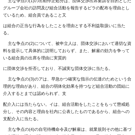
主な争点の(1)の出勤停止処分は、団体交渉出席要請を目的とした
グループ会社の訪問及び組合活動を報告するビラの配布を理由とし
ているため、組合員であること又
は組合の正当な行為をしたことを理由とする不利益取扱いに当た
る。
主な争点の(2)について、被申立人は、団体交渉において適切な資
料を提示して具体的に説明しておらず、また、解雇の効力を争って
いる組合員の出席を理由に実質的
に団体交渉を拒否しており、不誠実な団体交渉に当たる。
主な争点の(3)のアは、早急かつ確実な指示の伝達のためという合
理的な理由があり、組合の弱体化効果を持つなど組合活動の団結に
介入するとまでは認められず、支
配介入には当たらない。イは、組合活動をしたことをもって懲戒処
分し、その内容と理由を社内に公表したものであるから、組合への
支配介入に当たる。
主な争点の(4)の自宅待機命令及び解雇は、就業規則その他に基づ