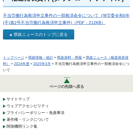
不当労働行為救済申立事件の一部救済命令について (埼労委令和5年
(不)第2号不当労働行為救済申立事件)（PDF：212KB）
県政ニュースのトップに戻る
トップページ
>
県政情報・統計
>
県政資料・県報
>
県政ニュース（報道発表資
料）
>
2024年度
>
2025年3月
> 不当労働行為救済申立事件の一部救済命令につ
いて
ページの先頭へ戻る
サイトマップ
ウェブアクセシビリティ
プライバシーポリシー・免責事項
著作権・リンクについて
関係機関リンク集