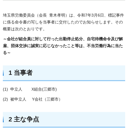
埼玉県労働委員会（会長 青木孝明）は、令和7年3月6日、標記事件
に係る命令書の写しを当事者に交付したのでお知らせします。その
概要は次のとおりです。
～会社が組合員に対して行った出勤停止処分、自宅待機命令及び解
雇、団体交渉に誠実に応じなかったこと等は、不当労働行為に当た
る～
1 当事者
(1) 申立人 X組合(三郷市)
(2) 被申立人 Y会社（三郷市）
2 主な争点