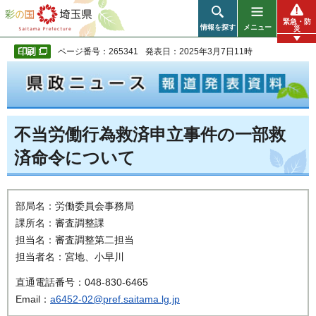
彩の国 埼玉県
緊急・防
情報を探す
メニュー
災
ページ番号：265341
発表日：2025年3月7日11時
不当労働行為救済申立事件の一部救
済命令について
部局名：労働委員会事務局
課所名：審査調整課
担当名：審査調整第二担当
担当者名：宮地、小早川
直通電話番号：048-830-6465
Email：
a6452-02@pref.saitama.lg.jp