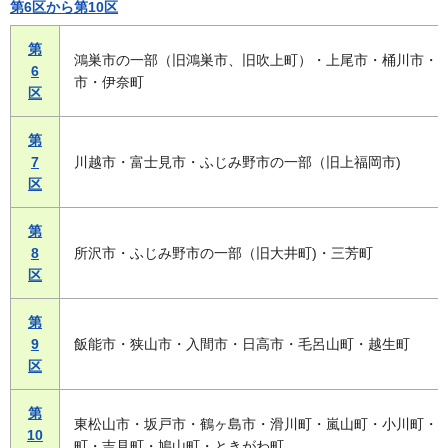
第6区から第10区
第
鴻巣市の一部（旧鴻巣市、旧吹上町）・上尾市・桶川市・
6
市・伊奈町
区
第
7
川越市・富士見市・ふじみ野市の一部（旧上福岡市)
区
第
8
所沢市・ふじみ野市の一部（旧大井町)・三芳町
区
第
9
飯能市・狭山市・入間市・日高市・毛呂山町・越生町
区
第
東松山市・坂戸市・鶴ヶ島市・滑川町・嵐山町・小川町・
10
町・吉見町・鳩山町・ときがわ町