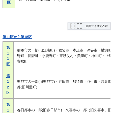
区
画面サイズで表示
第11区から第15区
第
熊谷市の一部(旧江南町)・秩父市・本庄市・深谷市・横瀬町
1
野町・長瀞町・小鹿野町・東秩父村・美里町・神川町・上里
1
寄居町
区
第
1
熊谷市の一部(旧熊谷市)・行田市・加須市・羽生市・鴻巣市
2
部(旧川里町)
区
第
1
春日部市の一部(旧春日部市)・久喜市の一部（旧久喜市、旧