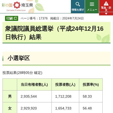
彩の国 埼玉県
緊急・防
情報を探す
メニュー
災
ページ番号：17376
掲載日：2024年7月24日
衆議院議員総選挙（平成24年12月16
日執行）結果
小選挙区
投票結果(28時05分 確定)
当日有権者数(人)
投票者数(人)
投票率(%)
男
2,935,544
1,712,208
58.33
女
2,929,920
1,654,733
56.48