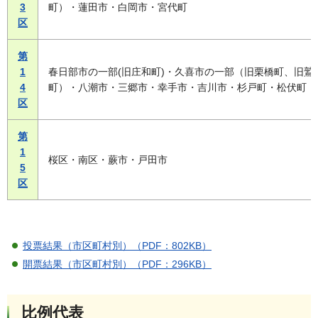
3
町）・蓮田市・白岡市・宮代町
区
第
1
春日部市の一部(旧庄和町)・久喜市の一部（旧栗橋町、旧鷲
4
町）・八潮市・三郷市・幸手市・吉川市・杉戸町・松伏町
区
第
1
桜区・南区・蕨市・戸田市
5
区
投票結果（市区町村別）（PDF：802KB）
開票結果（市区町村別）（PDF：296KB）
比例代表