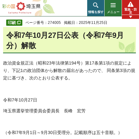
彩の国 埼玉県
緊急・防
情報を探す
メニュー
災
ページ番号：274005
掲載日：2025年11月25日
令和7年10月27日公表（令和7年9月
分）解散
政治資金規正法（昭和23年法律第194号）第17条第1項の規定によ
り、下記1の政治団体から解散の届出があったので、 同条第3項の規
定に基づき、次のとおり公表する。
令和7年10月27日
埼玉県選挙管理委員会委員長 長峰 宏芳
（令和7年9月1日～9月30日受理分。記載順序は五十音順。）