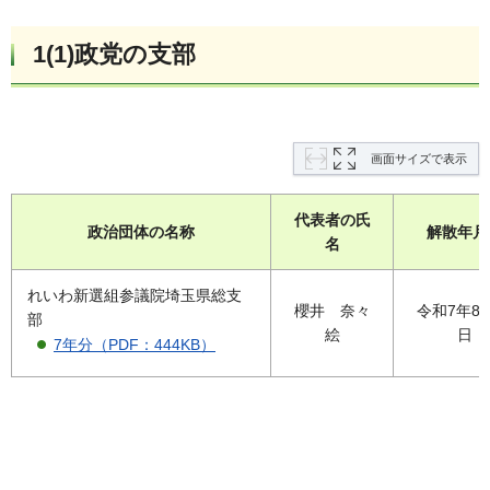
1(1)政党の支部
画面サイズで表示
代表者の氏
政治団体の名称
解散年月
名
れいわ新選組参議院埼玉県総支
櫻井 奈々
令和7年8月
部
絵
日
7年分（PDF：444KB）