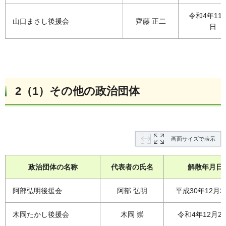
令和4年11
山口まさし後援会
齊藤 正二
日
2（1）その他の政治団体
画面サイズで表示
政治団体の名称
代表者の氏名
解散年月日
阿部弘明後援会
阿部 弘明
平成30年12月3
木岡たかし後援会
木岡 崇
令和4年12月2