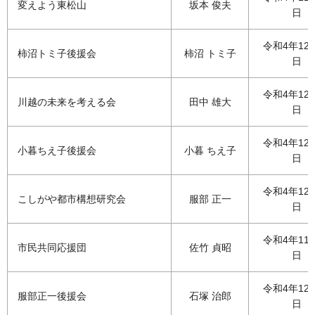
変えよう東松山
坂本 俊夫
日
令和4年12
柿沼トミ子後援会
柿沼 トミ子
日
令和4年12
川越の未来を考える会
田中 雄大
日
令和4年12
小暮ちえ子後援会
小暮 ちえ子
日
令和4年12
こしがや都市構想研究会
服部 正一
日
令和4年11
市民共同応援団
佐竹 貞昭
日
令和4年12
服部正一後援会
石塚 治郎
日