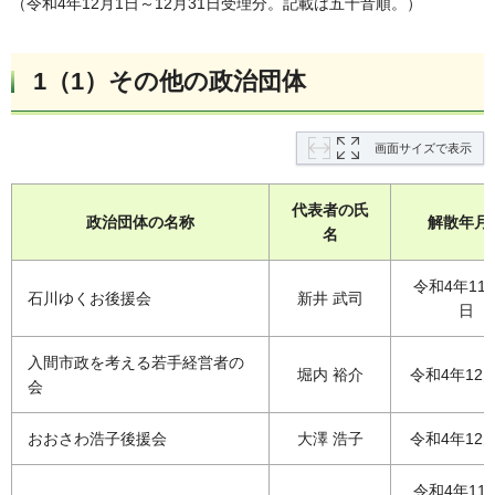
（令和4年12月1日～12月31日受理分。記載は五十音順。）
1（1）その他の政治団体
画面サイズで表示
代表者の氏
政治団体の名称
解散年月
名
令和4年11
石川ゆくお後援会
新井 武司
日
入間市政を考える若手経営者の
堀内 裕介
令和4年12
会
おおさわ浩子後援会
大澤 浩子
令和4年12
令和4年11