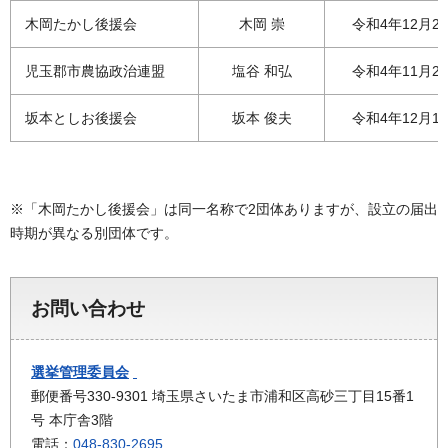
木岡たかし後援会
木岡 崇
令和4年12月2
児玉郡市農協政治連盟
塩谷 和弘
令和4年11月2
坂本としお後援会
坂本 俊夫
令和4年12月1
※「木岡たかし後援会」は同一名称で2団体ありますが、設立の届出
時期が異なる別団体です。
お問い合わせ
選挙管理委員会
郵便番号330-9301 埼玉県さいたま市浦和区高砂三丁目15番1
号 本庁舎3階
電話：
048-830-2695