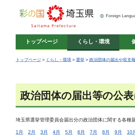
彩の国 埼玉県
Foreign Langu
トップページ
くらし・環境
トップページ
>
くらし・環境
>
選挙
>
政治団体の届出や収支
政治団体の届出等の公表
埼玉県選挙管理委員会届出分の政治団体に関する各種
1月
2月
3月
4月
5月
6月
7月
8月
9月
10