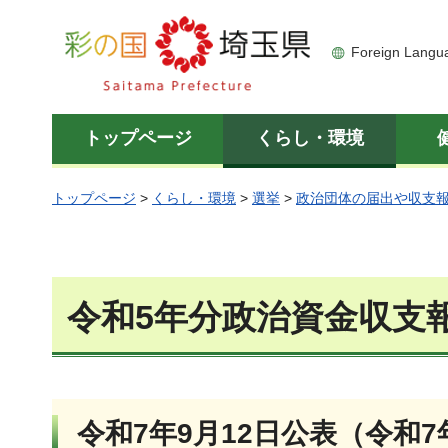
彩の国 埼玉県
Foreign Langu
トップページ
くらし・環境
トップページ
>
くらし・環境
>
選挙
>
政治団体の届出や収支
令和5年分政治資金収支
令和7年9月12日公表（令和7