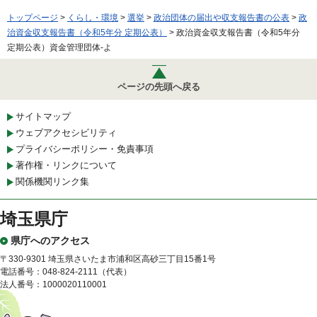
トップページ
>
くらし・環境
>
選挙
>
政治団体の届出や収支報告書の公表
>
政
治資金収支報告書（令和5年分 定期公表）
> 政治資金収支報告書（令和5年分
定期公表）資金管理団体-よ
ページの先頭へ戻る
サイトマップ
ウェブアクセシビリティ
プライバシーポリシー・免責事項
著作権・リンクについて
関係機関リンク集
埼玉県庁
県庁へのアクセス
〒330-9301 埼玉県さいたま市浦和区高砂三丁目15番1号
電話番号：048-824-2111（代表）
法人番号：1000020110001