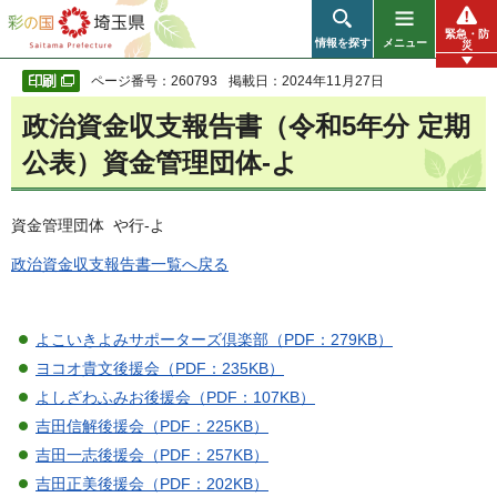
彩の国 埼玉県
緊急・防
情報を探す
メニュー
災
ページ番号：260793
掲載日：2024年11月27日
政治資金収支報告書（令和5年分 定期
公表）資金管理団体-よ
資金管理団体 や行-よ
政治資金収支報告書一覧へ戻る
よこいきよみサポーターズ倶楽部（PDF：279KB）
ヨコオ貴文後援会（PDF：235KB）
よしざわふみお後援会（PDF：107KB）
吉田信解後援会（PDF：225KB）
吉田一志後援会（PDF：257KB）
吉田正美後援会（PDF：202KB）