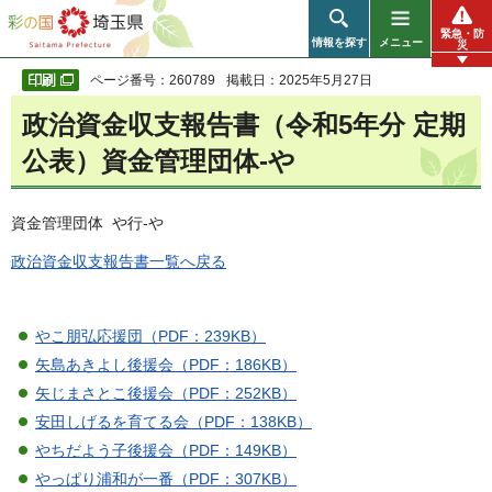
彩の国 埼玉県
緊急・防
情報を探す
メニュー
災
ページ番号：260789
掲載日：2025年5月27日
政治資金収支報告書（令和5年分 定期
公表）資金管理団体-や
資金管理団体 や行-や
政治資金収支報告書一覧へ戻る
やこ朋弘応援団（PDF：239KB）
矢島あきよし後援会（PDF：186KB）
矢じまさとこ後援会（PDF：252KB）
安田しげるを育てる会（PDF：138KB）
やちだよう子後援会（PDF：149KB）
やっぱり浦和が一番（PDF：307KB）