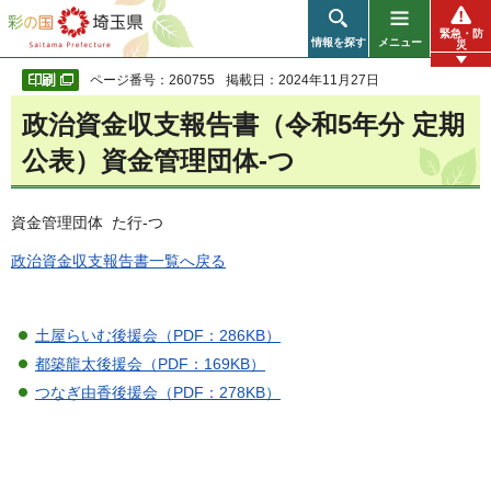
彩の国 埼玉県
緊急・防
情報を探す
メニュー
災
ページ番号：260755
掲載日：2024年11月27日
政治資金収支報告書（令和5年分 定期
公表）資金管理団体-つ
資金管理団体 た行-つ
政治資金収支報告書一覧へ戻る
土屋らいむ後援会（PDF：286KB）
都築龍太後援会（PDF：169KB）
つなぎ由香後援会（PDF：278KB）