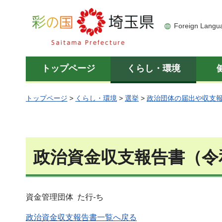
彩の国 埼玉県
Foreign Langu
トップページ
くらし・環境
トップページ
>
くらし・環境
>
選挙
>
政治団体の届出や収支
政治資金収支報告書（令
資金管理団体 た行-ち
政治資金収支報告書一覧へ戻る