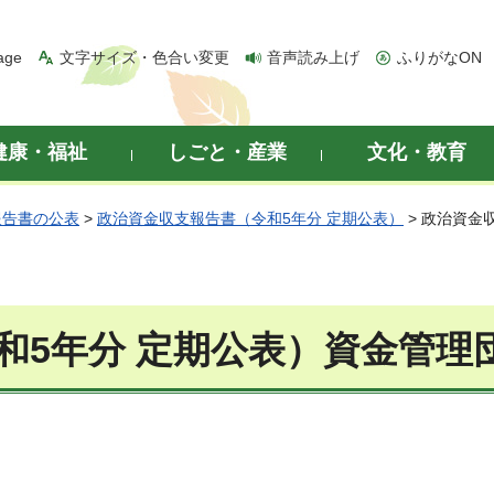
age
文字サイズ・色合い変更
音声読み上げ
ふりがなON
健康・福祉
しごと・産業
文化・教育
報告書の公表
>
政治資金収支報告書（令和5年分 定期公表）
> 政治資金
和5年分 定期公表）資金管理団