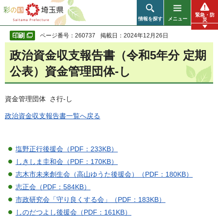
彩の国 埼玉県
緊急・防
情報を探す
メニュー
災
ページ番号：260737
掲載日：2024年12月26日
政治資金収支報告書（令和5年分 定期
公表）資金管理団体-し
資金管理団体 さ行-し
政治資金収支報告書一覧へ戻る
塩野正行後援会（PDF：233KB）
しきしま圭和会（PDF：170KB）
志木市未来創生会（高山ゆうた後援会）（PDF：180KB）
志正会（PDF：584KB）
市政研究会「守り良くする会」（PDF：183KB）
しのだつよし後援会（PDF：161KB）