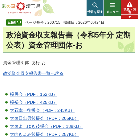
彩の国 埼玉県
緊急・防
情報を探す
メニュー
災
ページ番号：260715
掲載日：2026年6月24日
政治資金収支報告書（令和5年分 定期
公表）資金管理団体-お
資金管理団体 あ行-お
政治資金収支報告書一覧へ戻る
桜勇会（PDF：152KB）
桜裕会（PDF：425KB）
大石幸一後援会（PDF：243KB）
大泉日出男後援会（PDF：205KB）
大泉よしゆき後援会（PDF：188KB）
大内きよみ後援会（PDF：257KB）