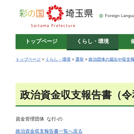
彩の国 埼玉県
Foreign Langu
トップページ
くらし・環境
トップページ
>
くらし・環境
>
選挙
>
政治団体の届出や収支
政治資金収支報告書（令
資金管理団体 な行-の
政治資金収支報告書一覧へ戻る