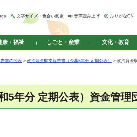
age
文字サイズ・色合い変更
音声読み上げ
ふりがなON
健康・福祉
しごと・産業
文化・教育
報告書の公表
>
政治資金収支報告書（令和5年分 定期公表）
> 政治資金
和5年分 定期公表）資金管理団