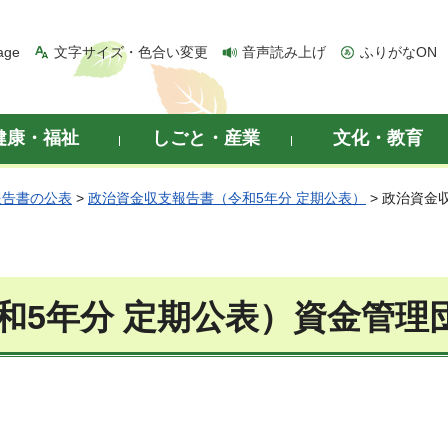
age
文字サイズ・色合い変更
音声読み上げ
ふりがなON
健康・福祉
しごと・産業
文化・教育
報告書の公表
>
政治資金収支報告書（令和5年分 定期公表）
> 政治資金
和5年分 定期公表）資金管理団