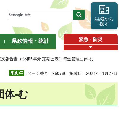
組織から
探す
緊急・防災
県政情報・統計
収支報告書（令和5年分 定期公表）資金管理団体-む
ページ番号：260786
掲載日：2024年11月27日
体-む