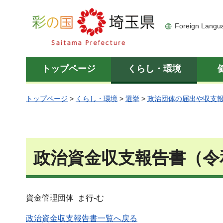
彩の国 埼玉県
Foreign Langu
トップページ
くらし・環境
トップページ
>
くらし・環境
>
選挙
>
政治団体の届出や収支
政治資金収支報告書（令
資金管理団体 ま行-む
政治資金収支報告書一覧へ戻る