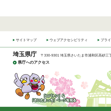
サイトマップ
ウェブアクセシビリティ
プライ
埼玉県庁
〒330-9301 埼玉県さいたま市浦和区高砂三
県庁へのアクセス
「コバトン」&「さいた
まっち」