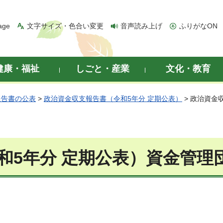
age
文字サイズ・色合い変更
音声読み上げ
ふりがなON
健康・福祉
しごと・産業
文化・教育
報告書の公表
>
政治資金収支報告書（令和5年分 定期公表）
> 政治資金
和5年分 定期公表）資金管理団