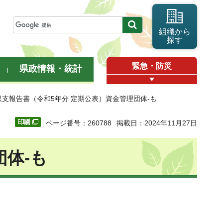
組織から
探す
緊急・防災
県政情報・統計
収支報告書（令和5年分 定期公表）資金管理団体-も
ページ番号：260788
掲載日：2024年11月27日
体-も