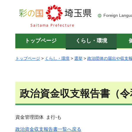
彩の国 埼玉県
Foreign Langu
トップページ
くらし・環境
トップページ
>
くらし・環境
>
選挙
>
政治団体の届出や収支
政治資金収支報告書（令
資金管理団体 ま行-も
政治資金収支報告書一覧へ戻る