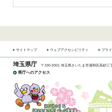
サイトマップ
ウェブアクセシビリティ
プライ
埼玉県庁
〒330-9301 埼玉県さいたま市浦和区高砂三
県庁へのアクセス
「コバトン」&「さいた