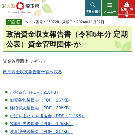
彩の国 埼玉県
緊急・防
情報を探す
メニュー
災
ページ番号：260728
掲載日：2024年11月27日
政治資金収支報告書（令和5年分 定期
公表）資金管理団体-か
資金管理団体 か行-か
政治資金収支報告書一覧へ戻る
かおる会（PDF：215KB）
加賀谷勉後援会（PDF：267KB）
柿沼貴志後援会（PDF：398KB）
かげやまたくや後援会（PDF：112KB）
笠原則夫後援会（PDF：125KB）
片倉淳平後援会（PDF：217KB）