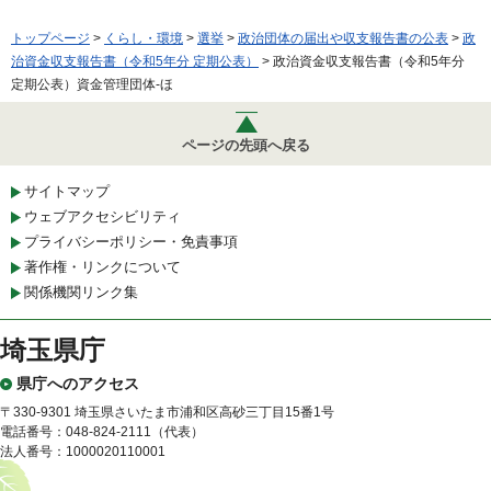
トップページ
>
くらし・環境
>
選挙
>
政治団体の届出や収支報告書の公表
>
政
治資金収支報告書（令和5年分 定期公表）
> 政治資金収支報告書（令和5年分
定期公表）資金管理団体-ほ
ページの先頭へ戻る
サイトマップ
ウェブアクセシビリティ
プライバシーポリシー・免責事項
著作権・リンクについて
関係機関リンク集
埼玉県庁
県庁へのアクセス
〒330-9301 埼玉県さいたま市浦和区高砂三丁目15番1号
電話番号：048-824-2111（代表）
法人番号：1000020110001