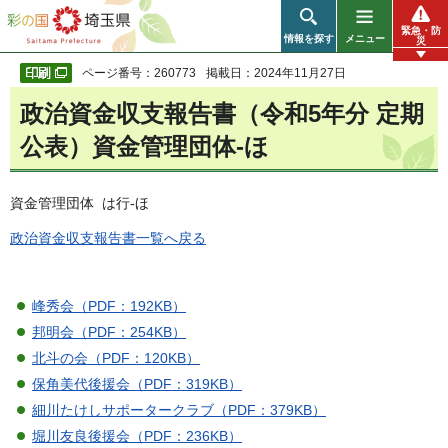
彩の国 埼玉県
緊急・防
情報を探す
メニュー
災
ページ番号：260773
掲載日：2024年11月27日
政治資金収支報告書（令和5年分 定期
公表）資金管理団体-ほ
資金管理団体 は行-ほ
政治資金収支報告書一覧へ戻る
峰秀会（PDF：192KB）
邦明会（PDF：254KB）
北斗の会（PDF：120KB）
保角美代後援会（PDF：319KB）
細川たけしサポータークラブ（PDF：379KB）
堀川友良後援会（PDF：236KB）