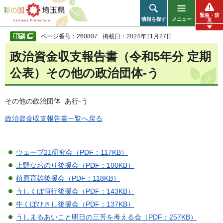
彩の国 埼玉県
緊急・防
情報を探す
メニュー
災
ページ番号：260807
掲載日：2024年11月27日
政治資金収支報告書（令和5年分 定期
公表）その他の政治団体-う
その他の政治団体 あ行-う
政治資金収支報告書一覧へ戻る
ウェーブ21研究会（PDF：117KB）
上野なおのり後援会（PDF：100KB）
植原育雄後援会（PDF：118KB）
うしくぼ恒行後援会（PDF：143KB）
牛くぼひさし後援会（PDF：137KB）
うしまるあいこと明日の三芳を考える会（PDF：257KB）