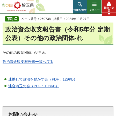
彩の国 埼玉県
緊急・防
情報を探す
メニュー
災
ページ番号：260738
掲載日：2024年11月27日
政治資金収支報告書（令和5年分 定期
公表）その他の政治団体-れ
その他の政治団体 ら行-れ
政治資金収支報告書一覧へ戻る
連携して政治を動かす会（PDF：129KB）
連合埼玉の会（PDF：198KB）
お問い合わせ