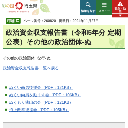
彩の国 埼玉県
緊急・防
情報を探す
メニュー
災
ページ番号：260820
掲載日：2024年11月27日
政治資金収支報告書（令和5年分 定期
公表）その他の政治団体-ぬ
その他の政治団体 な行-ぬ
政治資金収支報告書一覧へ戻る
ぬくい尚男後援会（PDF：121KB）
ぬくい尚男を励ます会（PDF：106KB）
ぬくもり狭山の会（PDF：121KB）
沼上政幸後援会（PDF：105KB）