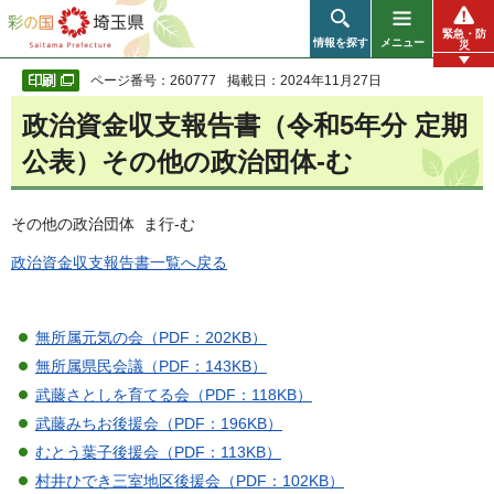
彩の国 埼玉県
緊急・防
情報を探す
メニュー
災
ページ番号：260777
掲載日：2024年11月27日
政治資金収支報告書（令和5年分 定期
公表）その他の政治団体-む
その他の政治団体 ま行-む
政治資金収支報告書一覧へ戻る
無所属元気の会（PDF：202KB）
無所属県民会議（PDF：143KB）
武藤さとしを育てる会（PDF：118KB）
武藤みちお後援会（PDF：196KB）
むとう葉子後援会（PDF：113KB）
村井ひでき三室地区後援会（PDF：102KB）