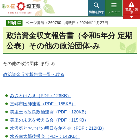
彩の国 埼玉県
緊急・防
情報を探す
メニュー
災
ページ番号：260780
掲載日：2024年11月27日
政治資金収支報告書（令和5年分 定期
公表）その他の政治団体-み
その他の政治団体 ま行-み
政治資金収支報告書一覧へ戻る
みさとげんき（PDF：126KB）
三郷市医師連盟（PDF：185KB）
美里土地改良政治連盟（PDF：120KB）
美里の未来を考える会（PDF：115KB）
水沢努とおごせの明日を創る会（PDF：212KB）
水谷幸太郎後援会（PDF：142KB）