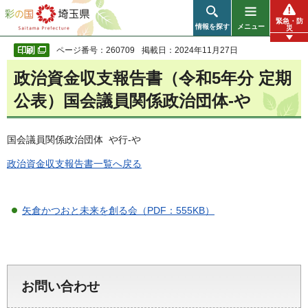
彩の国 埼玉県
緊急・防
情報を探す
メニュー
災
ページ番号：260709
掲載日：2024年11月27日
政治資金収支報告書（令和5年分 定期
公表）国会議員関係政治団体-や
国会議員関係政治団体 や行-や
政治資金収支報告書一覧へ戻る
矢倉かつおと未来を創る会（PDF：555KB）
お問い合わせ