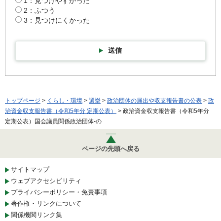
1：見つけやすかった
2：ふつう
3：見つけにくかった
送信
トップページ
>
くらし・環境
>
選挙
>
政治団体の届出や収支報告書の公表
>
政
治資金収支報告書（令和5年分 定期公表）
> 政治資金収支報告書（令和5年分
定期公表）国会議員関係政治団体-の
ページの先頭へ戻る
サイトマップ
ウェブアクセシビリティ
プライバシーポリシー・免責事項
著作権・リンクについて
関係機関リンク集