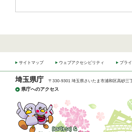
サイトマップ
ウェブアクセシビリティ
プライ
埼玉県庁
〒330-9301 埼玉県さいたま市浦和区高砂三
県庁へのアクセス
「コバトン」&「さいた