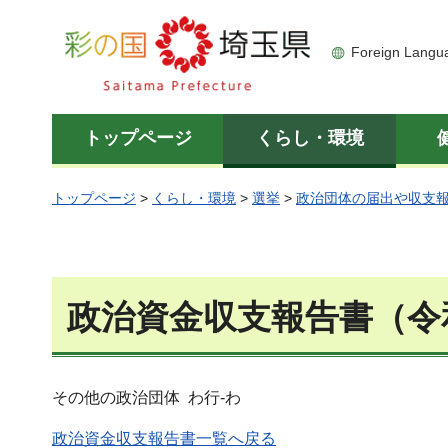
彩の国 埼玉県
Foreign Langu
トップページ
くらし・環境
トップページ
>
くらし・環境
>
選挙
>
政治団体の届出や収支
政治資金収支報告書（令
その他の政治団体 わ行-わ
政治資金収支報告書一覧へ戻る