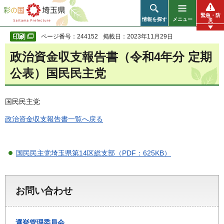
彩の国 埼玉県
緊急・防
情報を探す
メニュー
災
ページ番号：244152
掲載日：2023年11月29日
政治資金収支報告書（令和4年分 定期
公表）国民民主党
国民民主党
政治資金収支報告書一覧へ戻る
国民民主党埼玉県第14区総支部（PDF：625KB）
お問い合わせ
選挙管理委員会