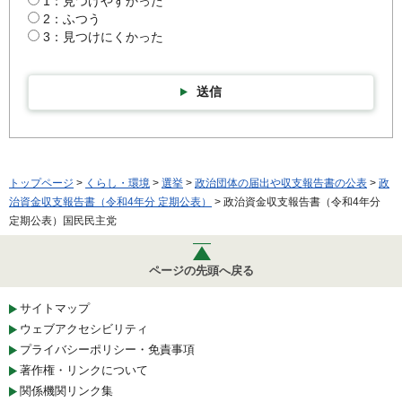
1：見つけやすかった
2：ふつう
3：見つけにくかった
送信
トップページ
>
くらし・環境
>
選挙
>
政治団体の届出や収支報告書の公表
>
政
治資金収支報告書（令和4年分 定期公表）
> 政治資金収支報告書（令和4年分
定期公表）国民民主党
ページの先頭へ戻る
サイトマップ
ウェブアクセシビリティ
プライバシーポリシー・免責事項
著作権・リンクについて
関係機関リンク集