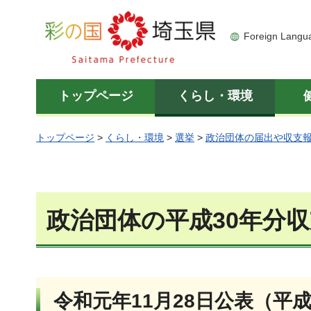
彩の国 埼玉県
Foreign Langu
トップページ
くらし・環境
トップページ
>
くらし・環境
>
選挙
>
政治団体の届出や収支
政治団体の平成30年分
令和元年11月28日公表（平