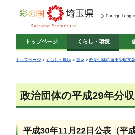
彩の国 埼玉県
Foreign Langu
トップページ
くらし・環境
トップページ
>
くらし・環境
>
選挙
>
政治団体の届出や収支
政治団体の平成29年分
平成30年11月22日公表（平