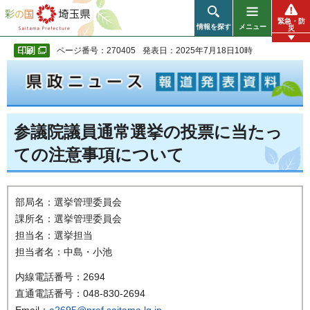
彩の国 埼玉県
緊急・防
情報を探す
メニュー
災
ページ番号：270405
発表日：2025年7月18日10時
参議院議員通常選挙の投票に当たっ
ての注意事項について
部局名：選挙管理委員会
課所名：選挙管理委員会
担当名：選挙担当
担当者名：中島・小池
内線電話番号：2694
直通電話番号：048-830-2694
Email：
a2695@pref.saitama.lg.jp