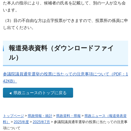
た本人の指示により、候補者の氏名を記載して、別の一人が立ち会
います。
（3）目の不自由な方は点字投票ができますので、投票所の係員に申
し出てください。
報道発表資料（ダウンロードファイ
ル）
参議院議員通常選挙の投票に当たっての注意事項について（PDF：1
42KB）
県政ニュースのトップに戻る
トップページ
>
県政情報・統計
>
県政資料・県報
>
県政ニュース（報道発表資
料）
>
2025年度
>
2025年7月
> 参議院議員通常選挙の投票に当たっての注意事
項について