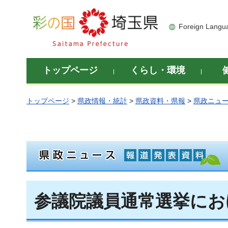
彩の国 埼玉県
Foreign Langu
トップページ
くらし・環境
トップページ
>
県政情報・統計
>
県政資料・県報
>
県政ニュ
参議院議員通常選挙にお